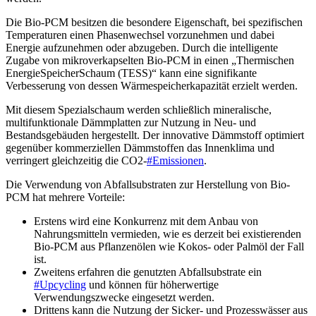
Die Bio-PCM besitzen die besondere Eigenschaft, bei spezifischen
Temperaturen einen Phasenwechsel vorzunehmen und dabei
Energie aufzunehmen oder abzugeben. Durch die intelligente
Zugabe von mikroverkapselten Bio-PCM in einen „Thermischen
EnergieSpeicherSchaum (TESS)“ kann eine signifikante
Verbesserung von dessen Wärmespeicherkapazität erzielt werden.
Mit diesem Spezialschaum werden schließlich mineralische,
multifunktionale Dämmplatten zur Nutzung in Neu- und
Bestandsgebäuden hergestellt. Der innovative Dämmstoff optimiert
gegenüber kommerziellen Dämmstoffen das Innenklima und
verringert gleichzeitig die CO2-
#Emissionen
.
Die Verwendung von Abfallsubstraten zur Herstellung von Bio-
PCM hat mehrere Vorteile:
Erstens wird eine Konkurrenz mit dem Anbau von
Nahrungsmitteln vermieden, wie es derzeit bei existierenden
Bio-PCM aus Pflanzenölen wie Kokos- oder Palmöl der Fall
ist.
Zweitens erfahren die genutzten Abfallsubstrate ein
#Upcycling
und können für höherwertige
Verwendungszwecke eingesetzt werden.
Drittens kann die Nutzung der Sicker- und Prozesswässer aus