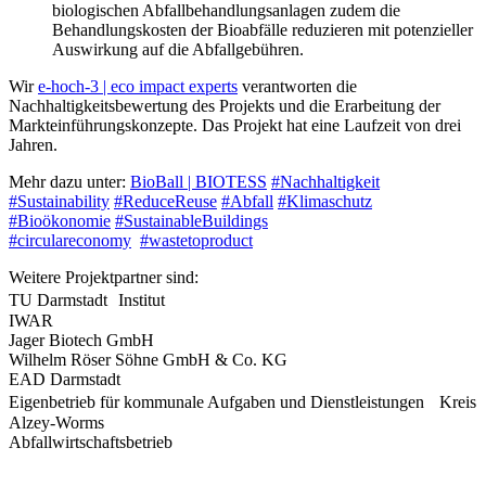
biologischen Abfallbehandlungsanlagen zudem die
Behandlungskosten der Bioabfälle reduzieren mit potenzieller
Auswirkung auf die Abfallgebühren.
Wir
e-hoch-3 | eco impact experts
verantworten die
Nachhaltigkeitsbewertung des Projekts und die Erarbeitung der
Markteinführungskonzepte. Das Projekt hat eine Laufzeit von drei
Jahren.
Mehr dazu unter:
BioBall | BIOTESS
#Nachhaltigkeit
#Sustainability
#ReduceReuse
#Abfall
#Klimaschutz
#Bioökonomie
#SustainableBuildings
#circulareconomy
#wastetoproduct
Weitere Projektpartner sind:
TU Darmstadt Institut
IWAR
Jager Biotech GmbH
Wilhelm Röser Söhne GmbH & Co. KG
EAD Darmstadt
Eigenbetrieb für kommunale Aufgaben und Dienstleistungen Kreis
Alzey-Worms
Abfallwirtschaftsbetrieb