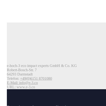
e-hoch-3 eco impact experts GmbH & Co. KG
Robert-Bosch-Str. 7
64293 Darmstadt
Telefon:
+49(0)6151 8701080
E-Mail:
info@e-3.co
URL: www.e-3.co