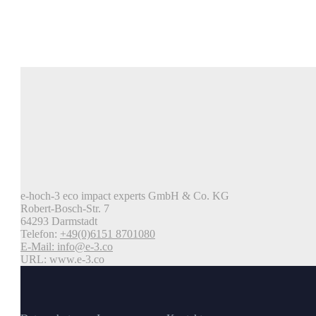
e-hoch-3 eco impact experts GmbH & Co. KG
Robert-Bosch-Str. 7
64293 Darmstadt
Telefon:
+49(0)6151 8701080
E-Mail:
info@e-3.co
URL: www.e-3.co