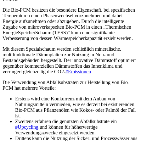
Die Bio-PCM besitzen die besondere Eigenschaft, bei spezifischen
Temperaturen einen Phasenwechsel vorzunehmen und dabei
Energie aufzunehmen oder abzugeben. Durch die intelligente
Zugabe von mikroverkapselten Bio-PCM in einen „Thermischen
EnergieSpeicherSchaum (TESS)“ kann eine signifikante
Verbesserung von dessen Wärmespeicherkapazität erzielt werden.
Mit diesem Spezialschaum werden schließlich mineralische,
multifunktionale Dämmplatten zur Nutzung in Neu- und
Bestandsgebäuden hergestellt. Der innovative Dämmstoff optimiert
gegenüber kommerziellen Dämmstoffen das Innenklima und
verringert gleichzeitig die CO2-
#Emissionen
.
Die Verwendung von Abfallsubstraten zur Herstellung von Bio-
PCM hat mehrere Vorteile:
Erstens wird eine Konkurrenz mit dem Anbau von
Nahrungsmitteln vermieden, wie es derzeit bei existierenden
Bio-PCM aus Pflanzenölen wie Kokos- oder Palmöl der Fall
ist.
Zweitens erfahren die genutzten Abfallsubstrate ein
#Upcycling
und können für höherwertige
Verwendungszwecke eingesetzt werden.
Drittens kann die Nutzung der Sicker- und Prozesswässer aus