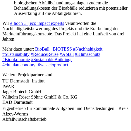
biologischen Abfallbehandlungsanlagen zudem die
Behandlungskosten der Bioabfälle reduzieren mit potenzieller
Auswirkung auf die Abfallgebühren.
Wir
e-hoch-3 | eco impact experts
verantworten die
Nachhaltigkeitsbewertung des Projekts und die Erarbeitung der
Markteinführungskonzepte. Das Projekt hat eine Laufzeit von drei
Jahren.
Mehr dazu unter:
BioBall | BIOTESS
#Nachhaltigkeit
#Sustainability
#ReduceReuse
#Abfall
#Klimaschutz
#Bioökonomie
#SustainableBuildings
#circulareconomy
#wastetoproduct
Weitere Projektpartner sind:
TU Darmstadt Institut
IWAR
Jager Biotech GmbH
Wilhelm Röser Söhne GmbH & Co. KG
EAD Darmstadt
Eigenbetrieb für kommunale Aufgaben und Dienstleistungen Kreis
Alzey-Worms
Abfallwirtschaftsbetrieb