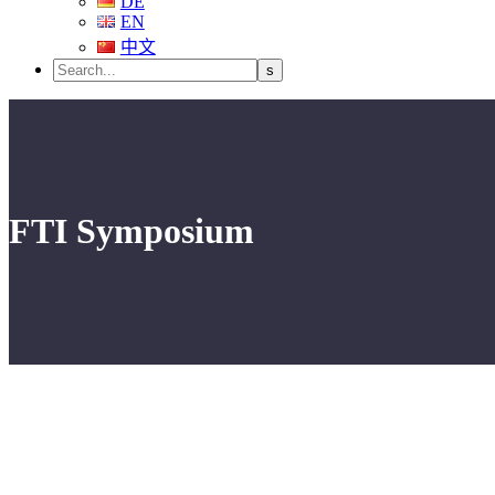
DE
EN
中文
FTI Symposium