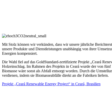
Mit Stolz können wir verkünden, dass wir unsere jährliche Berichte
unsere Produkte und Dienstleistungen unabhängig von ihrer Umsetzung
Energien kompensiert.
Die Wahl fiel auf das GoldStandard-zertifizierte Projekt „Ceará Renew
Holzeinschlag. Im Rahmen des Projekts in Ceará wurde der von fünf K
Biomasse wäre sonst als Abfall entsorgt worden. Durch die Umstellun
verdienen, indem sie Biomasseabfälle direkt an die Fabriken liefern.
Projekt „Ceará Renewable Energy Project“ in Ceará, Brasilien