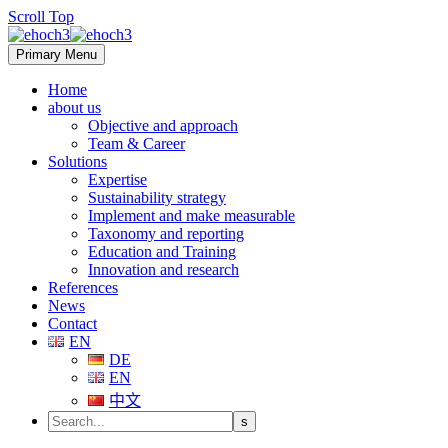
Scroll Top
Primary Menu
Home
about us
Objective and approach
Team & Career
Solutions
Expertise
Sustainability strategy
Implement and make measurable
Taxonomy and reporting
Education and Training
Innovation and research
References
News
Contact
EN
DE
EN
中文