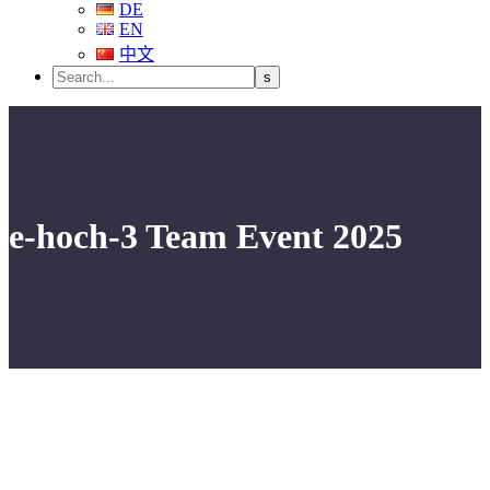
DE
EN
中文
e-hoch-3 Team Event 2025