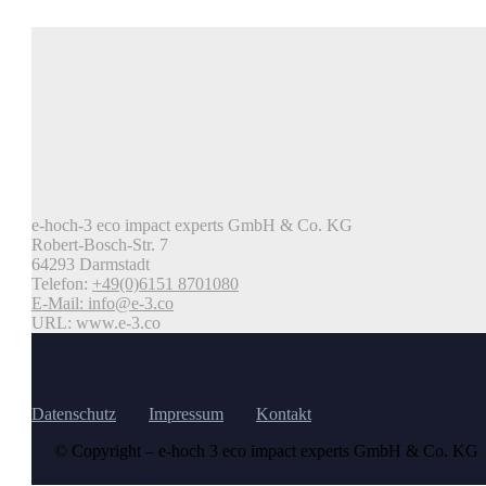
e-hoch-3 eco impact experts GmbH & Co. KG
Robert-Bosch-Str. 7
64293 Darmstadt
Telefon:
+49(0)6151 8701080
E-Mail:
info@e-3.co
URL: www.e-3.co
Datenschutz
Impressum
Kontakt
© Copyright – e-hoch 3 eco impact experts GmbH & Co. KG