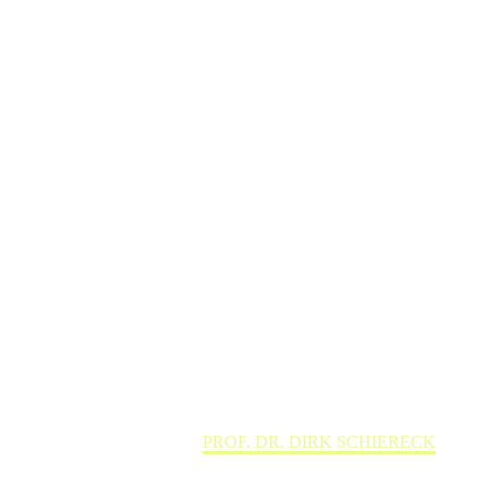
K
Home
Team member
PROF. DR. DIRK SCHIERECK