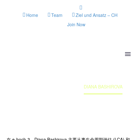
Home
Team
Ziel und Ansatz – CH
Join Now
DIANA BASHIROVA
Home
Team member
DIANA BASHIROVA
在 e-hoch-3，Diana Bashirova 主要从事生命周期评估 (LCA) 和