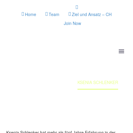
Home
Team
Ziel und Ansatz – CH
Join Now
KSENIA SCHLENKER
Home
Team member
KSENIA SCHLENKER
Ksenia Schlenker hat mehr als fünf Jahre Erfahrung in der