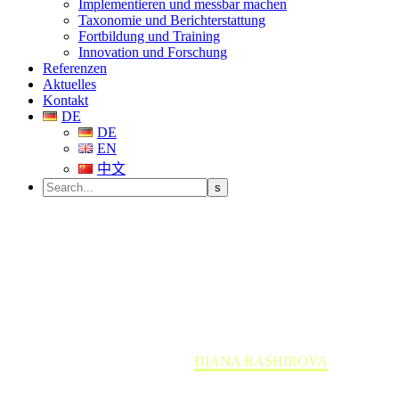
Implementieren und messbar machen
Taxonomie und Berichterstattung
Fortbildung und Training
Innovation und Forschung
Referenzen
Aktuelles
Kontakt
DE
DE
EN
中文
DIANA BASHIROVA
Home
Team member
DIANA BASHIROVA