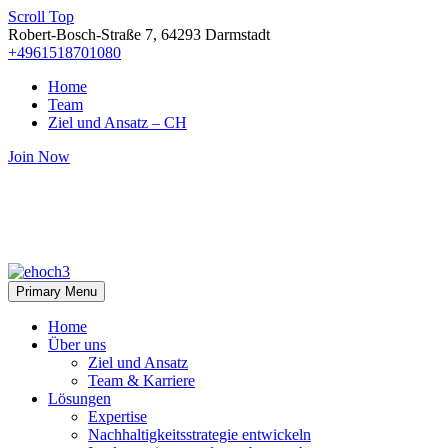
Scroll Top
Robert-Bosch-Straße 7, 64293 Darmstadt
+4961518701080
Home
Team
Ziel und Ansatz – CH
Join Now
Primary Menu
Home
Über uns
Ziel und Ansatz
Team & Karriere
Lösungen
Expertise
Nachhaltigkeitsstrategie entwickeln