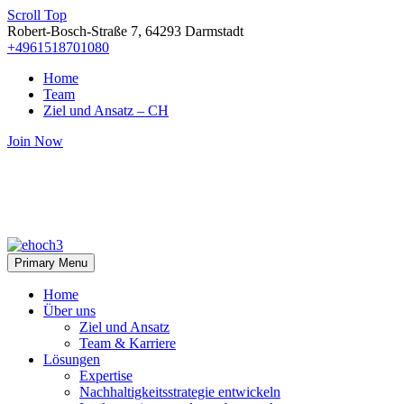
Scroll Top
Robert-Bosch-Straße 7, 64293 Darmstadt
+4961518701080
Home
Team
Ziel und Ansatz – CH
Join Now
Primary Menu
Home
Über uns
Ziel und Ansatz
Team & Karriere
Lösungen
Expertise
Nachhaltigkeitsstrategie entwickeln