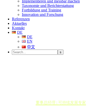
Implementieren und messbar machen
Taxonomie und Berichterstattung
Fortbildung und Training
Innovation und Forschung
Referenzen
Aktuelles
Kontakt
DE
DE
EN
中文
董事总经理 | 可持续发展专家
Home
董事总经理 | 可持续发展专家